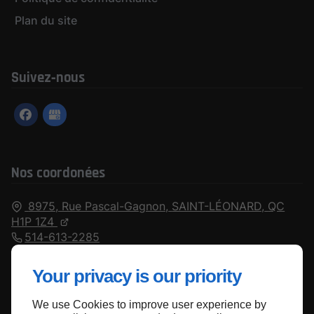
Plan du site
Suivez‑nous
Nos coordonées
8975, Rue Pascal-Gagnon,
SAINT-LÉONARD,
QC
H1P 1Z4
514-613-2285
Fermé
⋅ Ouvre à 09:00
Your privacy is our priority
We use Cookies to improve user experience by
Haut de page