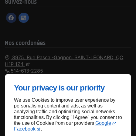
Suivez‑nous
Nos coordonées
8975, Rue Pascal-Gagnon,
SAINT-LÉONARD,
QC
H1P 1Z4
514-613-2285
Ouvert
⋅ Ferme à 18:00
Your privacy is our priority
We use Cookies to improve user experience by
Haut de page
personalising content and ads, as well as
analyzing traffic and optimizing social networks
functionalities. By clicking "I Agree" you consent to
the use of Cookies from our providers
Google
Facebook
.