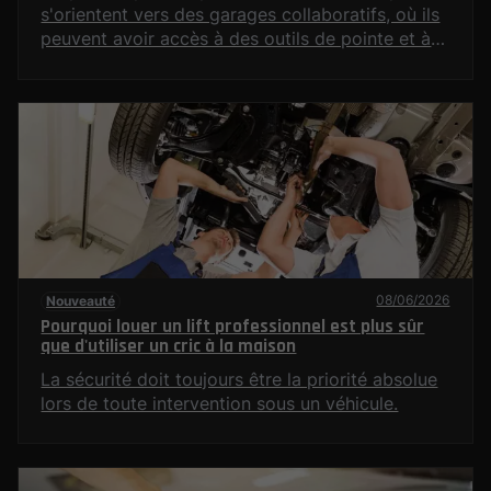
s'orientent vers des garages collaboratifs, où ils
peuvent avoir accès à des outils de pointe et à
un environnement propice à l'apprentissage. Ces
ateliers mécaniques participatifs offrent une
multitude d'avantages, allant de l'utilisation
d'équipements modernes à la présence de
techniciens pour guider les utilisateurs. Cet
article explore les différentes dimensions de ces
garages, mettant en lumière leur fonctionnement
et les bénéfices qu'ils apportent.
08/06/2026
Nouveauté
Pourquoi louer un lift professionnel est plus sûr
que d'utiliser un cric à la maison
La sécurité doit toujours être la priorité absolue
lors de toute intervention sous un véhicule.