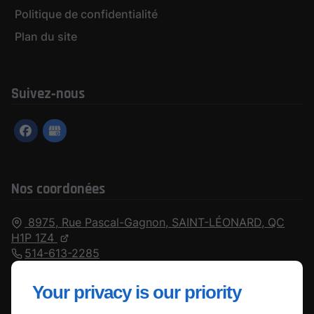
Politique de confidentialité
Plan du site
Suivez‑nous
Nos coordonées
8975, Rue Pascal-Gagnon,
SAINT-LÉONARD,
QC
H1P 1Z4
514-613-2285
Ouvert
⋅ Ferme à 17:00
Your privacy is our priority