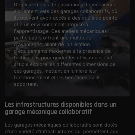
De plus en plus de passionnés de mécanique
s'orientent vers des garages collaboratifs, où
ils peuvent avoir accès à des outils de pointe
et à un environnement propice à
l'apprentissage. Ces ateliers mécaniques
participatifs offrent une multitude
d'avantages, allant de l'utilisation
d'équipements modernes à la présence de
techniciens pour guider les utilisateurs. Cet
article explore les différentes dimensions de
ces garages, mettant en lumière leur
fonctionnement et les bénéfices qu'ils
apportent.
Les infrastructures disponibles dans un
garage mécanique collaboratif
Les
garages mécaniques collaboratifs
sont dotés
d'une variété d'infrastructures qui permettent aux