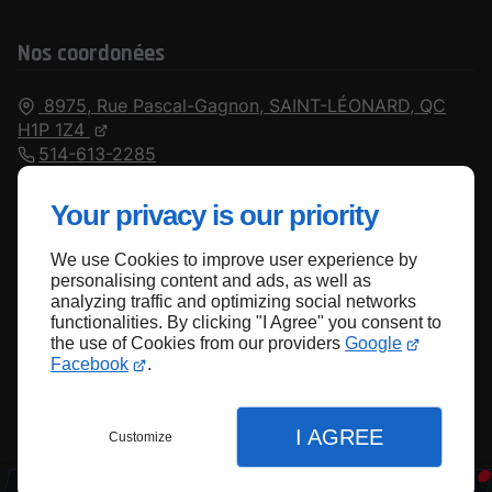
Nos coordonées
8975, Rue Pascal-Gagnon,
SAINT-LÉONARD,
QC
H1P 1Z4
514-613-2285
Fermé
⋅ Ouvre à 09:00
Your privacy is our priority
We use Cookies to improve user experience by
Haut de page
personalising content and ads, as well as
analyzing traffic and optimizing social networks
functionalities. By clicking "I Agree" you consent to
the use of Cookies from our providers
Google
Facebook
.
I AGREE
Customize